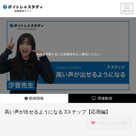
新
規
登
録
本編を視聴するには視聴条件をご確認ください
動画情報
関連動画
高い声が出せるようになる 3ステップ【応用編】
お気に入り登録