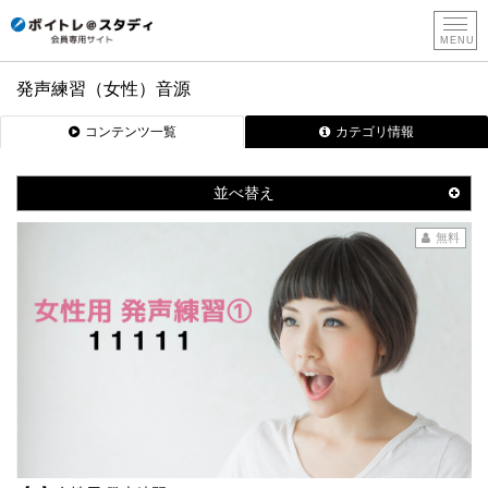
発声練習（女性）音源
新
コンテンツ一覧
カテゴリ情報
規
登
録
並べ替え
無料