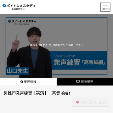
新
規
登
録
本編を視聴するには視聴条件をご確認ください
動画情報
関連動画
男性用発声練習【実演】（高音域編）
お気に入り登録