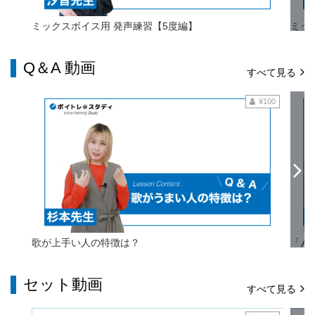
ミックスボイス用 発声練習【5度編】
ミッ
Q＆A 動画
すべて見る
¥100
歌が上手い人の特徴は？
「ん
セット動画
すべて見る