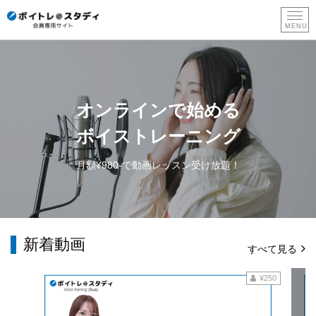
新
規
登
オンラインで始める
録
ボイストレーニング
月額¥980-で動画レッスン受け放題！
新着動画
すべて見る
¥250