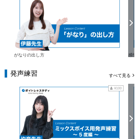
がなりの出し方
感情
発声練習
すべて見る
¥100