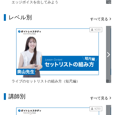
エッジボイスを出してみよう
ビブ
レベル別
すべて見る
¥150
ライブのセットリストの組み方（短尺編）
歌う
講師別
すべて見る
¥250