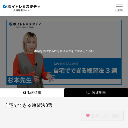
新
規
登
録
本編を視聴するには視聴条件をご確認ください
動画情報
関連動画
自宅でできる練習法3選
お気に入り登録