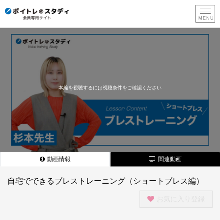
新
規
登
録
本編を視聴するには視聴条件をご確認ください
動画情報
関連動画
自宅でできるブレストレーニング（ショートブレス編）
お気に入り登録