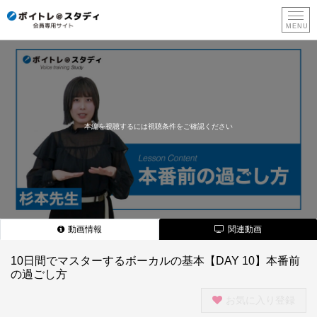
新
規
登
録
本編を視聴するには視聴条件をご確認ください
動画情報
関連動画
10日間でマスターするボーカルの基本【DAY 10】本番前
の過ごし方
お気に入り登録